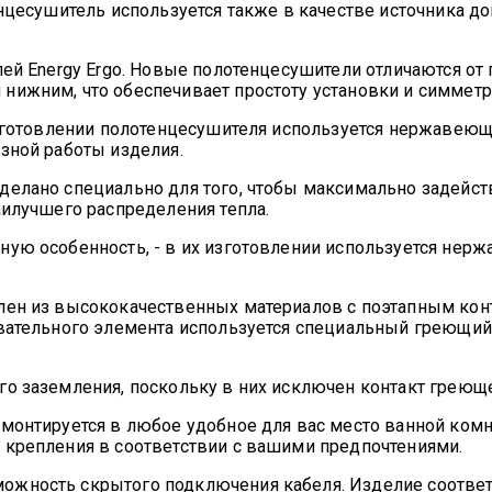
енцесушитель используется также в качестве источника 
лей Energy Ergo. Новые полотенцесушители отличаются о
нижним, что обеспечивает простоту установки и симметр
изготовлении полотенцесушителя используется нержавеющ
зной работы изделия.
сделано специально для того, чтобы максимально задейс
аилучшего распределения тепла.
ную особенность, - в их изготовлении используется нер
лен из высококачественных материалов с поэтапным конт
евательного элемента используется специальный греющи
го заземления, поскольку в них исключен контакт греющ
монтируется в любое удобное для вас место ванной комн
 крепления в соответствии с вашими предпочтениями.
ожность скрытого подключения кабеля. Изделие соответ