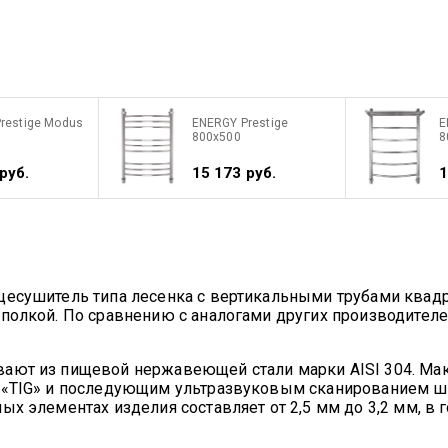
restige Modus
ENERGY Prestige
E
800x500
8
руб.
15 173 руб.
1
цесушитель типа лесенка с вертикальными трубами квад
 полкой. По сравнению с аналогами других производите
вают из пищевой нержавеющей стали марки AISI 304. Ма
м «TIG» и последующим ультразвуковым сканированием 
ых элементах изделия составляет от 2,5 мм до 3,2 мм, в