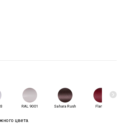
03
RAL 9001
Sahara Rush
Flame
Anti
жного цвета.