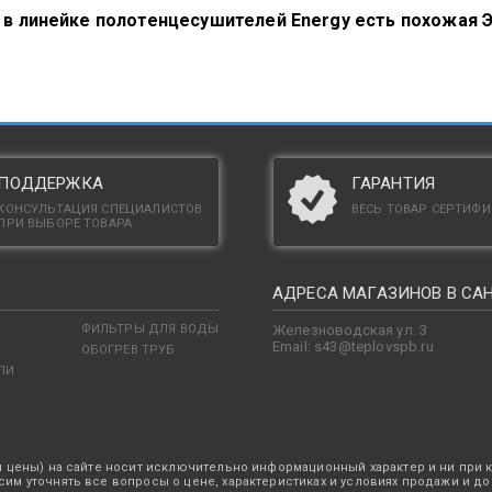
о в линейке полотенцесушителей Energy есть похож
ПОДДЕРЖКА
ГАРАНТИЯ
КОНСУЛЬТАЦИЯ СПЕЦИАЛИСТОВ
ВЕСЬ ТОВАР СЕРТИФ
ПРИ ВЫБОРЕ ТОВАРА
АДРЕСА МАГАЗИНОВ В СА
ФИЛЬТРЫ ДЛЯ ВОДЫ
Железноводская ул. 3
Email: s43@teplovspb.ru
ОБОГРЕВ ТРУБ
ЛИ
 цены) на сайте носит исключительно информационный характер и ни при 
им уточнять все вопросы о цене, характеристиках и условиях продажи и до