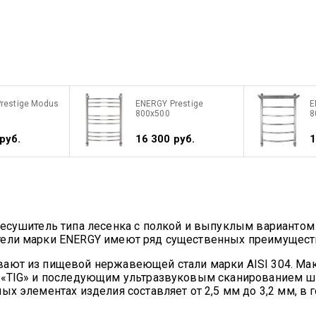
restige Modus
ENERGY Prestige
E
800x500
8
руб.
16 300 руб.
1
цесушитель типа лесенка с полкой и выпуклым варианто
тели марки ENERGY имеют ряд существенных преимущест
вают из пищевой нержавеющей стали марки AISI 304. Ма
м «TIG» и последующим ультразвуковым сканированием 
ых элементах изделия составляет от 2,5 мм до 3,2 мм, в