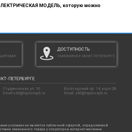
ая ЭЛЕКТРИЧЕСКАЯ МОДЕЛЬ, которую можно
ДОСТУПНОСТЬ
ИЦИРОВАН
3 МАГАЗИНА В САНКТ-ПЕТЕРБУРГЕ
НКТ-ПЕТЕРБУРГЕ
Студенческая ул. 10
Богатырский пр. 14, корп.2Б
Email:s43@teplovspb.ru
Email: s43@teplovspb.ru
каких условиях не является публичной офертой, определяемой
ставки заказанного товара у операторов интернет-магазина.