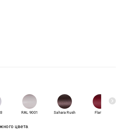
03
RAL 9001
Sahara Rush
Flame
Anti
жного цвета.