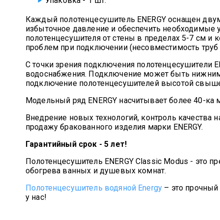
Упаковка - 1 шт.
Каждый полотенцесушитель ENERGY оснащен двумя
избыточное давление и обеспечить необходимые 
полотенцесушителя от стены в пределах 5-7 см и к
проблем при подключении (несовместимость труб п
С точки зрения подключения полотенцесушители E
водоснабжения. Подключение может быть нижним,
подключение полотенцесушителей высотой свыше
Модельный ряд ENERGY насчитывает более 40-ка м
Внедрение новых технологий, контроль качества н
продажу бракованного изделия марки ENERGY.
Гарантийный срок - 5 лет!
Полотенцесушитель ENERGY Classic Modus - это п
обогрева ванных и душевых комнат.
Полотенцесушитель водяной Energy
– это прочный
у нас!